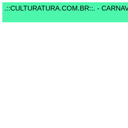
.::CULTURATURA.COM.BR::. - CARNA