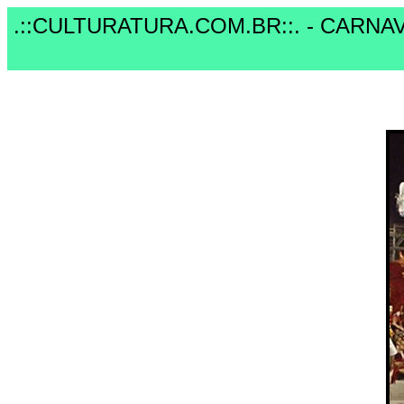
.::CULTURATURA.COM.BR::. - CARNA