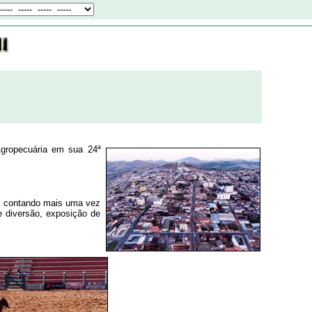
Agropecuária em sua 24ª
el, contando mais uma vez
e diversão, exposição de