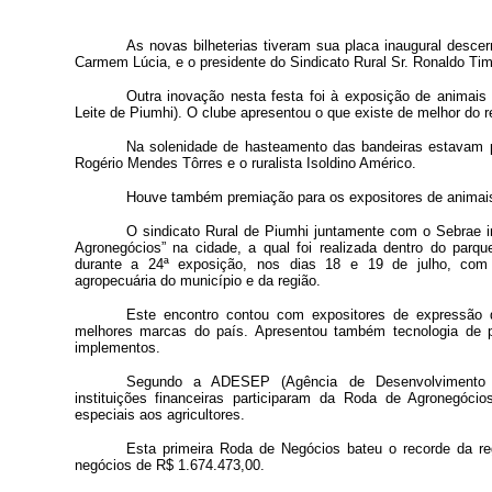
As novas bilheterias tiveram sua placa inaugural descer
Carmem Lúcia, e o
presidente do Sindicato Rural Sr. Ronaldo Timó
Outra inovação nesta festa foi à exposição de animais 
Leite de Piumhi). O clube apresentou o que existe de melhor do 
Na solenidade de hasteamento das bandeiras estavam pre
Rogério Mendes Tôrres e o ruralista Isoldino Américo.
Houve também premiação para os expositores de animai
O sindicato Rural de Piumhi juntamente com o Sebrae i
Agronegócios” na cidade, a qual foi realizada dentro do parq
durante a 24ª exposição, nos dias 18 e 19 de julho, com 
agropecuária do município e da região.
Este encontro contou com expositores de expressão d
melhores marcas do país. Apresentou também tecnologia de 
implementos.
Segundo a ADESEP (Agência de Desenvolvimento 
instituições financeiras participaram da Roda de Agronegócio
especiais aos agricultores.
Esta primeira Roda de Negócios bateu o recorde da re
negócios de R$ 1.674.473,00.