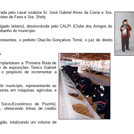
rada pelo casal ruralista Sr. José Gabriel Alves da Costa e Sra.
teo de Faria e Sra. Shirly.
(gado leiteiro), desenvolvida pelo CALPI (Clube dos Amigos do
rebanho do município.
sentes, o prefeito Otacílio Gonçalves Tomé, o juiz de direito
s.
mplantaram a “Primeira Roda de
ue de exposições Tonico Gabriel
o propósito de incrementar a
o município, representando as
ponta em máquinas agrícolas e
Sócio-Econômico de Piumhi),
s, oferecendo linhas de crédito
gião, totalizando um volume de