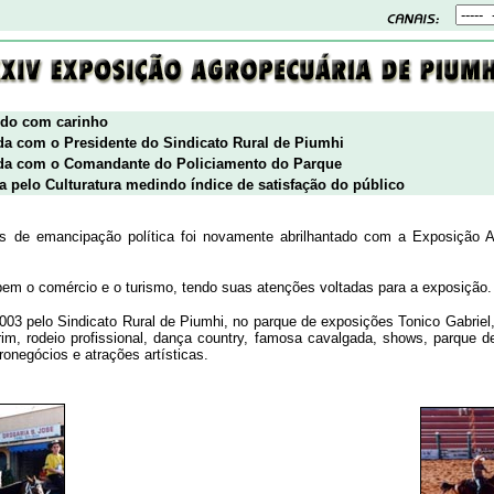
bido com carinho
zada com o Presidente do Sindicato Rural de Piumhi
izada com o Comandante do Policiamento do Parque
da pelo Culturatura medindo índice de satisfação do público
s de emancipação política foi novamente abrilhantado com a Exposição 
bem o comércio e o turismo, tendo suas atenções voltadas para a exposição.
 2003 pelo Sindicato Rural de Piumhi, no parque de exposições Tonico Gabri
rim, rodeio profissional, dança country, famosa cavalgada, shows, parque d
onegócios e atrações artísticas.